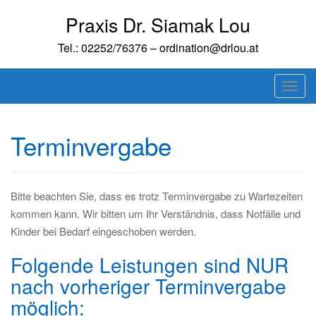
Skip
Praxis Dr. Siamak Lou
to
content
Tel.: 02252/76376 – ordination@drlou.at
T
o
g
Terminvergabe
g
l
e
n
Bitte beachten Sie, dass es trotz Terminvergabe zu Wartezeiten
a
kommen kann. Wir bitten um Ihr Verständnis, dass Notfälle und
v
Kinder bei Bedarf eingeschoben werden.
i
Folgende Leistungen sind NUR
g
nach vorheriger Terminvergabe
a
möglich:
t