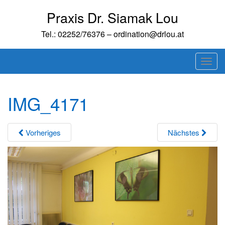
Skip
Praxis Dr. Siamak Lou
to
content
Tel.: 02252/76376 – ordination@drlou.at
T
o
g
IMG_4171
g
l
e
Vorheriges
Nächstes
n
a
v
i
g
a
t