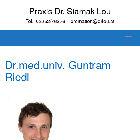
Skip
Praxis Dr. Siamak Lou
to
content
Tel.: 02252/76376 – ordination@drlou.at
T
o
g
Dr.med.univ. Guntram
g
l
Riedl
e
n
a
v
i
g
a
t