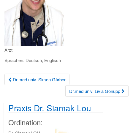
i
o
n
Arzt
Sprachen: Deutsch, Englisch
Beitrags-
Dr.med.univ. Simon Gärber
Navigation
Dr.med.univ. Livia Goriupp
Praxis Dr. Siamak Lou
Ordination:
Dr. Siamak LOU