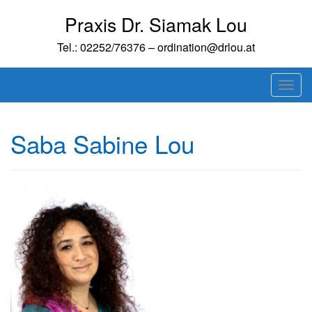
Skip
Praxis Dr. Siamak Lou
to
content
Tel.: 02252/76376 – ordination@drlou.at
T
o
g
Saba Sabine Lou
g
l
e
n
a
v
i
g
a
t