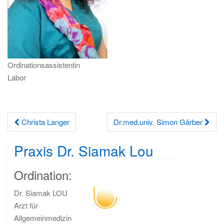
i
o
n
Ordinationsassistentin
Labor
Beitrags-
Christa Langer
Dr.med.univ. Simon Gärber
Navigation
Praxis Dr. Siamak Lou
Ordination:
Dr. Siamak LOU
Arzt für
Allgemeinmedizin